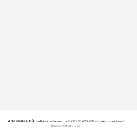
Arte Natura OÜ
Helista meile numbril +372 53 499 288 või kirjuta aadressil
info@artenatura.ee